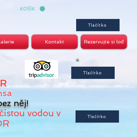
KOŠÍK
Tlačítko
alerie
Kontakt
Rezervujte si loď
Tlačítko
R
nsa
ez něj!
čistou vodou v
Tlačítko
OR