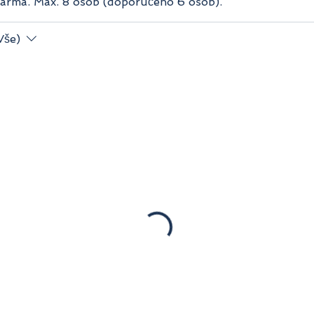
darma. Max. 8 osob (doporučeno 6 osob).
Vše)