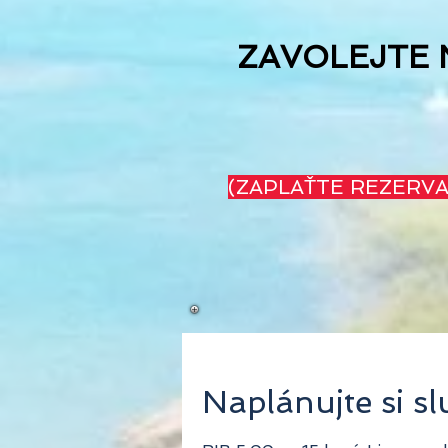
ZAVOLEJTE 
(ZAPLAŤTE REZERVAČN
Naplánujte si s