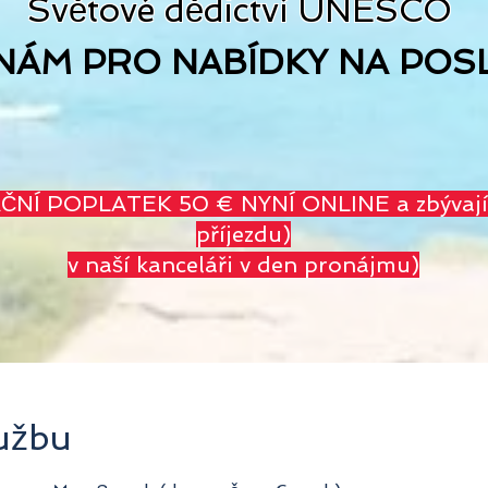
Světové dědictví UNESCO
NÁM PRO NABÍDKY NA POSL
Í POPLATEK 50 € NYNÍ ONLINE a zbývající 
příjezdu)
v naší kanceláři v den pronájmu)
lužbu