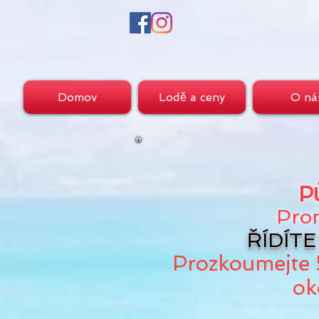
Domov
Lodě a ceny
O ná
P
Pron
ŘÍDÍTE 
Prozkoumejte 
o