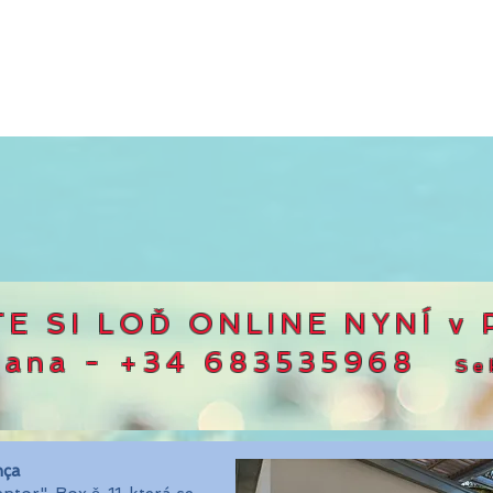
 SI LOĎ ONLINE NYNÍ v P
dana
- +34 683535968
Se
nça