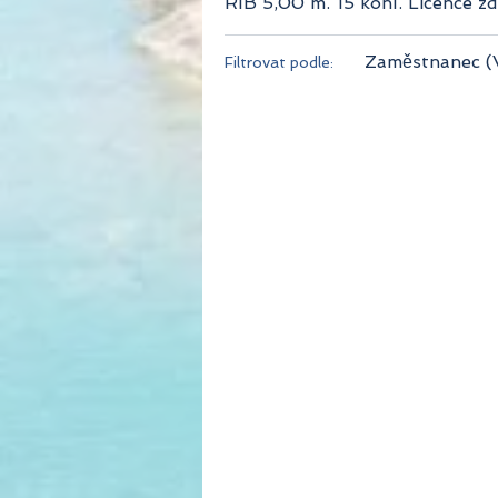
RIB 5,00 m. 15 koní. Licence z
Zaměstnanec (
Filtrovat podle: