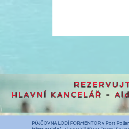
REZERVUJTE
HLAVNÍ KANCELÁŘ - Al
PŮJČOVNA LODÍ FORMENTOR v Port Polle