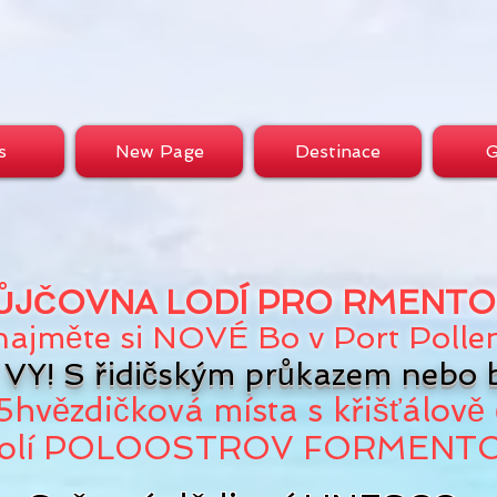
s
New Page
Destinace
G
ŮJČOVNA LODÍ PRO
RMENTO
ajměte si
NOVÉ
Bo
v Port
Polle
VY! S řidičským průkazem nebo b
5hvězdičková místa s
křišťálově
kolí POLOOSTROV FORMENT