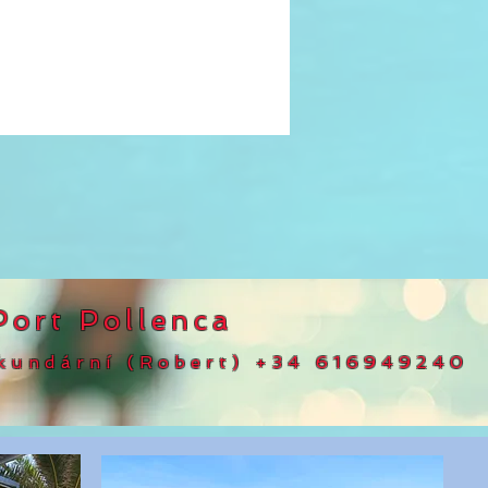
ort Pollenca
kundární (Robert)
+34 616949240