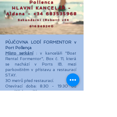
Pollenca
HLAVNÍ KANCELÁŘ -
Aldana
-
+34 683535968
Sekundární (Robert)
+34
616949240
PŮJČOVNA LODÍ FORMENTOR v
Port Pollença
Místo setkání
: v kanceláři "Boat
Rental Formentor", Box č. 11, která
se nachází v Ports IB, mezi
parkovištěm v přístavu a restaurací
STAY.
30 metrů před restaurací.
Otevírací doba: 8:30 - 19:30 od
pondělí do neděle
Volejte hlavní kancelář -
ALDANA- +34 683 535