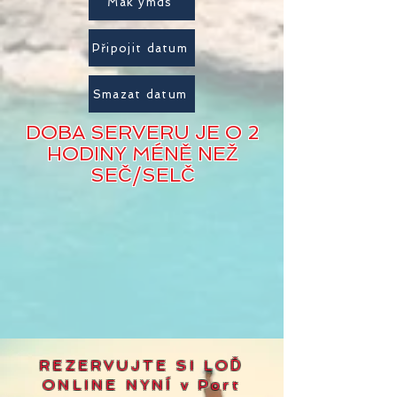
Mak ymds
Připojit datum
Smazat datum
DOBA SERVERU JE O 2
HODINY MÉNĚ NEŽ
SEČ/SELČ
REZERVUJTE SI LOĎ
ONLINE NYNÍ v Port