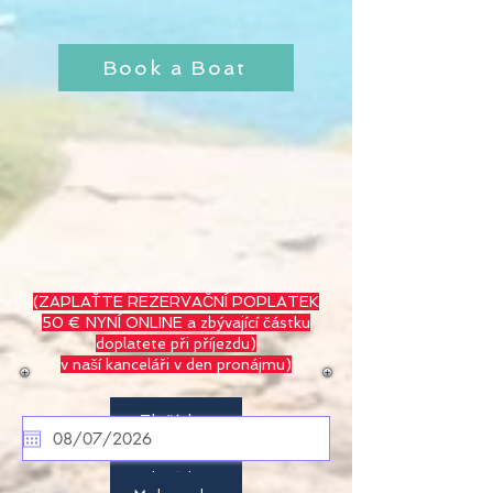
Book a Boat
(ZAPLAŤTE REZERVAČNÍ POPLATEK
50 € NYNÍ ONLINE a zbývající částku
doplatete při příjezdu)
v naší kanceláři v den pronájmu)
Tlačítko
Tlačítko