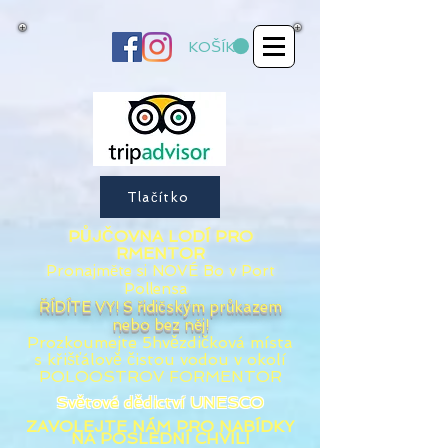
KOŠÍK
Tlačítko
PŮJČOVNA LODÍ PRO
RMENTOR
Pronajměte si
NOVÉ
Bo
v Port
Pollensa
ŘÍDÍTE VY! S řidičským průkazem
nebo bez něj!
Prozkoumejte 5hvězdičková místa
s
křišťálově
čistou vodou v okolí
POLOOSTROV FORMENTOR
Světové dědictví UNESCO
ZAVOLEJTE NÁM PRO NABÍDKY
NA POSLEDNÍ CHVÍLI