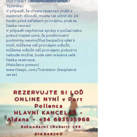
PODMÍNKY ZRUŠENÍ NEBO ZMĚNY
TERMÍNU
V případě, že chcete rezervaci zrušit z
osobních důvodů, musíte tak učinit do 24
hodin před začátkem pronájmu, jinak se
částka nevrací.
V případě nepříznivé zprávy o počasí nebo
pokud majitel uzná, že povětrnostní
podmínky neumožňují bezpečný výlet k
moři, můžeme váš pronájem odložit,
můžeme odložit váš pronájem; pokud to
nebude možné, bude vám vrácena celá
částka rezervace.
Přeloženo pomocí
www.DeepL.com/Translator
(bezplatná
verze)
REZERVUJTE SI LOĎ
ONLINE NYNÍ v Port
Pollenca
HLAVNÍ KANCELÁŘ -
Aldana
-
+34 683535968
Sekundární (Robert)
+34
616949240