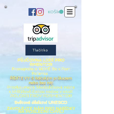
KOŠÍK
Tlačítko
PŮJČOVNA LODÍ PRO
RMENTOR
Pronajměte si
NOVÉ
Bo
v Port
Pollensa
ŘÍDÍTE VY! S řidičským průkazem
nebo bez něj!
Prozkoumejte 5hvězdičková místa
s
křišťálově
čistou vodou v okolí
POLOOSTROV FORMENTOR
Světové dědictví UNESCO
ZAVOLEJTE NÁM PRO NABÍDKY
NA POSLEDNÍ CHVÍLI