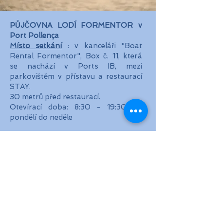
PŮJČOVNA LODÍ FORMENTOR v
Port Pollença
Místo setkání
: v kanceláři "Boat
Rental Formentor", Box č. 11, která
se nachází v Ports IB, mezi
parkovištěm v přístavu a restaurací
STAY.
30 metrů před restaurací.
Otevírací doba: 8:30 - 19:30 od
pondělí do neděle
Volejte hlavní kancelář -
ALDANA- +34 683 535
968
Robert +34 616 949 240
e-mail:
boatrentalformentor@gmail.com
Muelle nuevo, s/n, 07470 Port de